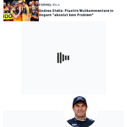
FORMEL 1
14 h
Andrea Stella: Piastris Wutkommentare in
Ungarn "absolut kein Problem"