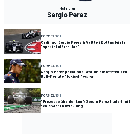
Mehr von
Sergio Perez
FORMEL 1
2 T.
Cadillac: Sergio Perez & Valtteri Bottas leisten
"spektakulären Job"
FORMEL 1
3 T.
Sergio Perez packt aus: Warum die letzten Red-
Bull-Monate "toxisch" waren
FORMEL 1
5 T.
"Prozesse überdenken": Sergio Perez hadert mit
fehlender Entwicklung