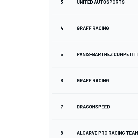
3
UNITED AUTOSPORTS
4
GRAFF RACING
DTM
5
PANIS-BARTHEZ COMPETIT
6
GRAFF RACING
7
DRAGONSPEED
8
ALGARVE PRO RACING TEA