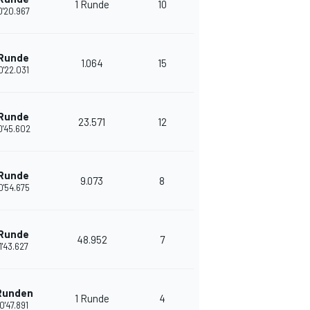
1 Runde
10
0'20.967
 Runde
1.064
15
0'22.031
 Runde
23.571
12
0'45.602
 Runde
9.073
8
0'54.675
 Runde
48.952
7
1'43.627
Runden
1 Runde
4
0'47.891