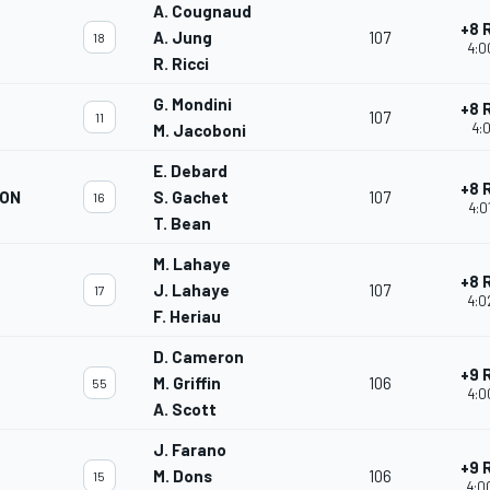
A. Cougnaud
+8 
A. Jung
107
18
4:0
R. Ricci
G. Mondini
+8 
107
11
4:0
M. Jacoboni
E. Debard
+8 
ION
S. Gachet
107
16
4:0
T. Bean
M. Lahaye
+8 
J. Lahaye
107
17
4:0
F. Heriau
D. Cameron
+9 
M. Griffin
106
55
4:0
A. Scott
J. Farano
+9 
M. Dons
106
15
4:0