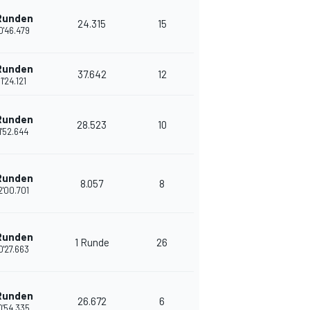
Runden
24.315
15
0'46.479
Runden
37.642
12
1'24.121
Runden
28.523
10
1'52.644
Runden
8.057
8
2'00.701
Runden
1 Runde
26
0'27.663
Runden
26.672
6
0'54.335