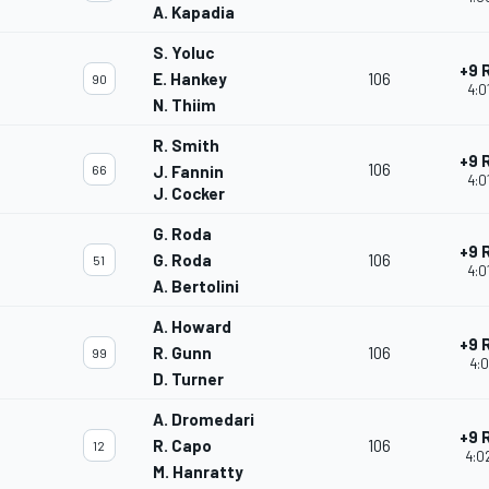
A. Kapadia
S. Yoluc
+9 
E. Hankey
106
90
4:0
N. Thiim
R. Smith
+9 
106
66
J. Fannin
4:0
J. Cocker
G. Roda
+9 
G. Roda
106
51
4:0
A. Bertolini
A. Howard
+9 
R. Gunn
106
99
4:0
D. Turner
A. Dromedari
+9 
R. Capo
106
12
4:0
M. Hanratty