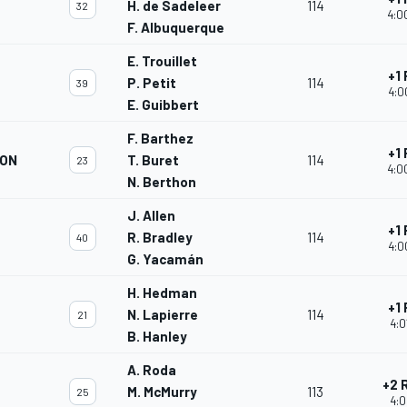
H. de Sadeleer
114
32
4:0
F. Albuquerque
E. Trouillet
+1
P. Petit
114
39
4:0
E. Guibbert
F. Barthez
+1
ION
T. Buret
114
23
4:0
N. Berthon
J. Allen
+1
R. Bradley
114
40
4:0
G. Yacamán
H. Hedman
+1
N. Lapierre
114
21
4:0
B. Hanley
A. Roda
+2 
M
M. McMurry
113
25
4:0