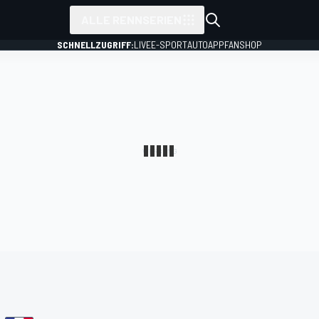
ALLE RENNSERIEN
SCHNELLZUGRIFF:
LIVE
E-SPORT
AUTO
APP
FANSHOP