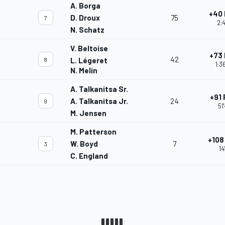
A. Borga
+40
D. Droux
75
7
2:4
N. Schatz
V. Beltoise
+73
42
8
L. Légeret
1:3
N. Melin
A. Talkanitsa Sr.
+91
A. Talkanitsa Jr.
24
9
51
M. Jensen
M. Patterson
+108
W. Boyd
7
3
14
C. England