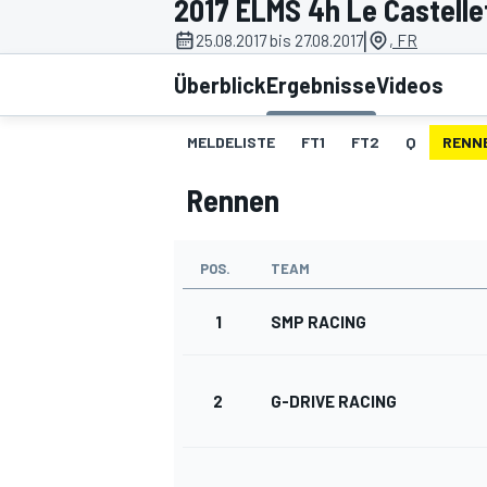
2017 ELMS 4h Le Castelle
|
25.08.2017 bis 27.08.2017
, FR
Überblick
Ergebnisse
Videos
MELDELISTE
FT1
FT2
Q
RENN
Rennen
MOTOGP
POS.
TEAM
1
SMP RACING
2
G-DRIVE RACING