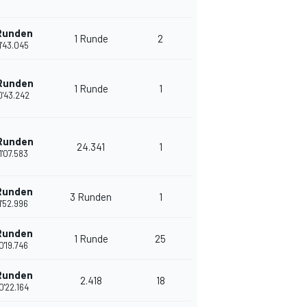
Runden
1 Runde
2
1'43.045
Runden
1 Runde
1
0'43.242
Runden
24.341
1
1'07.583
Runden
3 Runden
1
1'52.996
Runden
1 Runde
25
0'19.746
Runden
2.418
18
0'22.164