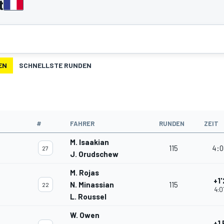
t
EN
SCHNELLSTE RUNDEN
#
FAHRER
RUNDEN
ZEIT
M. Isaakian
115
4:0
27
J. Orudschew
M. Rojas
+1'
N. Minassian
115
22
4:0
L. Roussel
W. Owen
+1