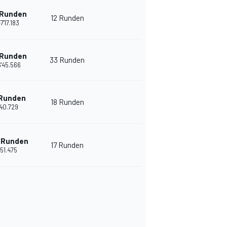
 Runden
12 Runden
7'17.183
 Runden
33 Runden
6'45.566
 Runden
18 Runden
'40.729
 Runden
17 Runden
'51.475