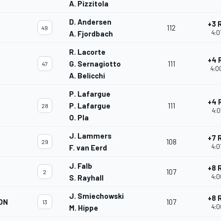
A. Pizzitola
D. Andersen
+3 
112
49
4:0
A. Fjordbach
R. Lacorte
+4 
G. Sernagiotto
111
47
4:0
A. Belicchi
P. Lafargue
+4 
P. Lafargue
111
28
4:0
O. Pla
J. Lammers
+7 
108
29
4:0
F. van Eerd
J. Falb
+8 
107
2
4:0
S. Rayhall
J. Smiechowski
+8 
ON
107
13
4:0
M. Hippe