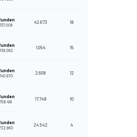
Runden
42.673
18
1'37.008
Runden
1.054
15
1'38.062
Runden
2.608
12
1'40.670
Runden
17.748
10
1'58.418
Runden
24.542
4
2'22.960