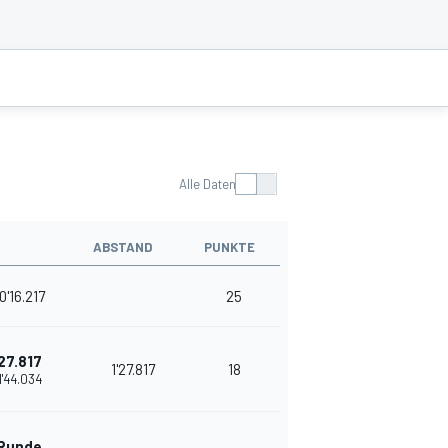
Alle Daten
ABSTAND
PUNKTE
0'16.217
25
27.817
1'27.817
18
1'44.034
 Runde