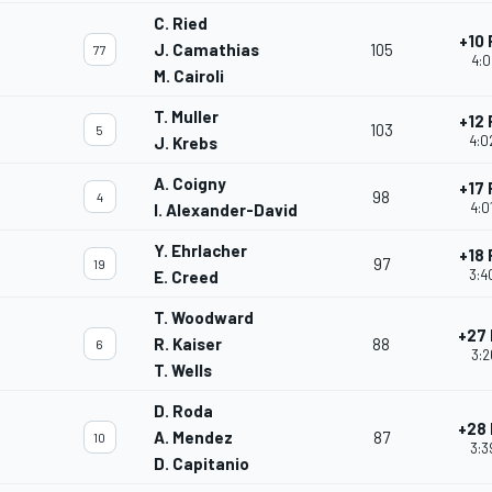
C. Ried
+10
J. Camathias
105
77
4:0
M. Cairoli
T. Muller
+12
103
5
4:0
J. Krebs
A. Coigny
+17
98
4
4:0
I. Alexander-David
Y. Ehrlacher
+18
97
19
3:4
E. Creed
T. Woodward
+27
R. Kaiser
88
6
3:2
T. Wells
D. Roda
+28
A. Mendez
87
10
3:3
D. Capitanio