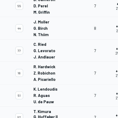
D. Perel
7
55
2
M. Griffin
J. Moller
+
G. Birch
8
44
2
N. Thiim
C. Ried
+
G. Levorato
7
77
2
J. Andlauer
R. Hardwick
+
Z. Robichon
7
16
2
A. Picariello
K. Lendoudis
+
R. Aguas
7
51
2
U. de Pauw
T. Kimura
+
G. Huffaker II
7
57