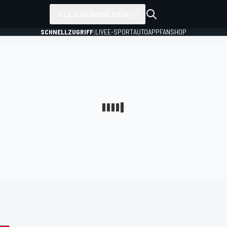
ALLE RENNSERIEN
SCHNELLZUGRIFF:
LIVE
E-SPORT
AUTO
APP
FANSHOP