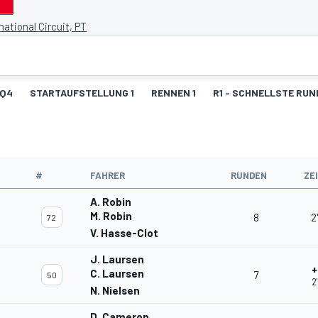
national Circuit, PT
Q4
STARTAUFSTELLUNG 1
RENNEN 1
R1 - SCHNELLSTE RU
#
FAHRER
RUNDEN
ZE
A. Robin
M. Robin
8
2
72
V. Hasse-Clot
J. Laursen
+
C. Laursen
7
50
2
N. Nielsen
D. Cameron