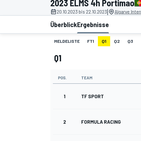
2023 ELMS 4h Portimao
|
20.10.2023 bis 22.10.2023
Algarve Inter
Überblick
Ergebnisse
MELDELISTE
FT1
Q1
Q2
Q3
Q1
MOTOGP
POS.
TEAM
1
TF SPORT
2
FORMULA RACING