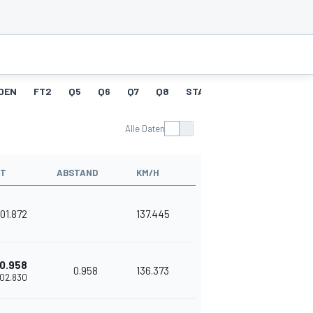
NDEN
FT2
Q5
Q6
Q7
Q8
STARTAUFSTELLUNG 2
Alle Daten
IT
ABSTAND
KM/H
'01.872
137.445
0.958
0.958
136.373
'02.830