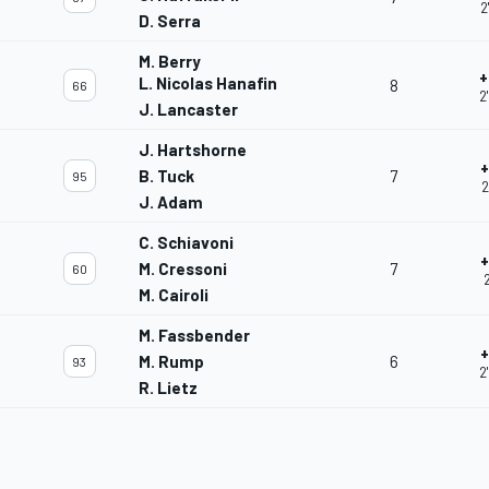
2
D. Serra
M. Berry
+
L. Nicolas Hanafin
8
66
2
J. Lancaster
J. Hartshorne
+
B. Tuck
7
95
2
J. Adam
C. Schiavoni
+
M. Cressoni
7
60
2
M. Cairoli
M. Fassbender
+
M. Rump
6
93
2
R. Lietz