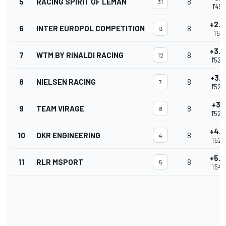
5
RACING SPIRIT OF LEMAN
8
31
1'49.
+2.
6
INTER EUROPOL COMPETITION
8
13
1'51.
+3.
7
WTM BY RINALDI RACING
8
12
1'52.
+3.
8
NIELSEN RACING
8
7
1'52.
+3.9
9
TEAM VIRAGE
8
8
1'52.
+4.
10
DKR ENGINEERING
8
4
1'52.
+5.
11
RLR MSPORT
8
5
1'54.