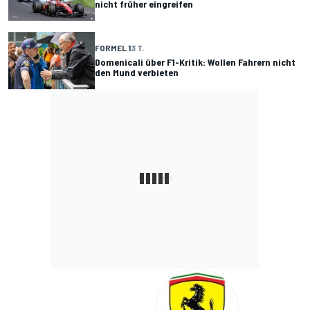
nicht früher eingreifen
FORMEL 1
3 T.
Domenicali über F1-Kritik: Wollen Fahrern nicht
den Mund verbieten