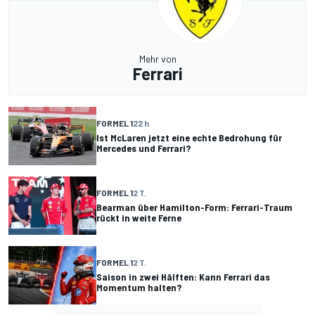
Mehr von
Ferrari
FORMEL 1
22 h
Ist McLaren jetzt eine echte Bedrohung für
Mercedes und Ferrari?
FORMEL 1
2 T.
Bearman über Hamilton-Form: Ferrari-Traum
rückt in weite Ferne
FORMEL 1
2 T.
Saison in zwei Hälften: Kann Ferrari das
Momentum halten?