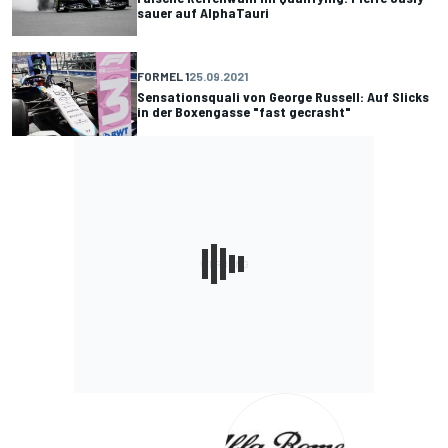
sauer auf AlphaTauri
FORMEL 1
25.09.2021
Sensationsquali von George Russell: Auf Slicks
in der Boxengasse "fast gecrasht"