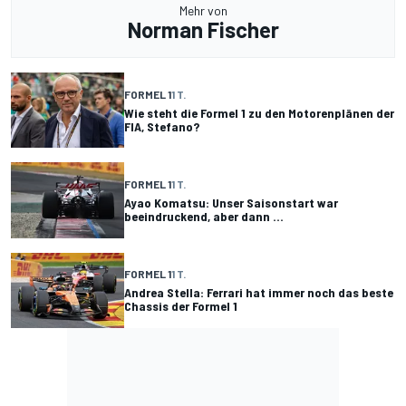
Mehr von
Norman Fischer
FORMEL 1
1 T.
Wie steht die Formel 1 zu den Motorenplänen der
FIA, Stefano?
FORMEL 1
1 T.
Ayao Komatsu: Unser Saisonstart war
beeindruckend, aber dann ...
FORMEL 1
1 T.
Andrea Stella: Ferrari hat immer noch das beste
Chassis der Formel 1