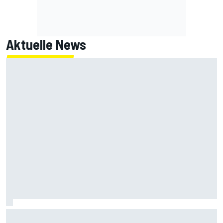
Aktuelle News
IndyCar Portland 2026: Mick Schumacher fällt in FT2
zurück