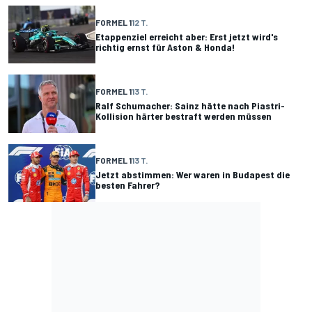
FORMEL 1
12 T.
Etappenziel erreicht aber: Erst jetzt wird's
richtig ernst für Aston & Honda!
FORMEL 1
13 T.
Ralf Schumacher: Sainz hätte nach Piastri-
Kollision härter bestraft werden müssen
FORMEL 1
13 T.
Jetzt abstimmen: Wer waren in Budapest die
besten Fahrer?