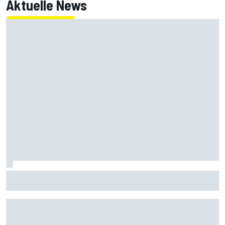
Aktuelle News
Mercedes stellt klar: Haben in der ersten Saisonhälfte
nicht "dominiert"