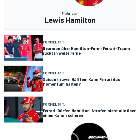
Mehr von
Lewis Hamilton
FORMEL 1
3 T.
Bearman über Hamilton-Form: Ferrari-Traum
rückt in weite Ferne
FORMEL 1
3 T.
Saison in zwei Hälften: Kann Ferrari das
Momentum halten?
FORMEL 1
8 T.
Ferrari: Dürfen Hamilton-Strafen nicht alle über
einen Kamm scheren