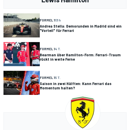
FORMEL 1
13 h
Andrea Stella: Demorunden in Madrid sind ein
"Vorteil" für Ferrari
FORMEL 1
4 T.
Bearman über Hamilton-Form: Ferrari-Traum
rückt in weite Ferne
FORMEL 1
5 T.
Saison in zwei Hälften: Kann Ferrari das
Momentum halten?