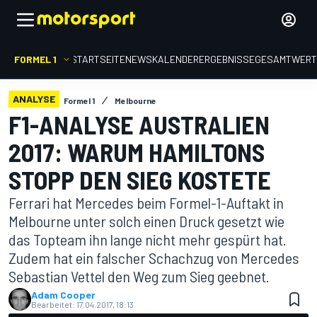
FORMEL 1
STARTSEITE
NEWS
KALENDER
ERGEBNISSE
GESAMTWER
ANALYSE
Formel 1
Melbourne
F1-ANALYSE AUSTRALIEN
2017: WARUM HAMILTONS
STOPP DEN SIEG KOSTETE
Ferrari hat Mercedes beim Formel-1-Auftakt in
Melbourne unter solch einen Druck gesetzt wie
das Topteam ihn lange nicht mehr gespürt hat.
Zudem hat ein falscher Schachzug von Mercedes
Sebastian Vettel den Weg zum Sieg geebnet.
Adam Cooper
Bearbeitet:
17.04.2017, 18:13