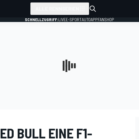
ALLE RENNSERIEN
SCHNELLZUGRIFF:
LIVE
E-SPORT
AUTO
APP
FANSHOP
ED BULL EINE F1-