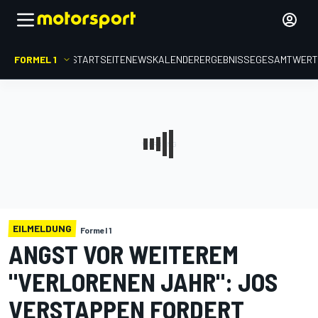
FORMEL 1
STARTSEITE
NEWS
KALENDER
ERGEBNISSE
GESAMTWER
EILMELDUNG
Formel 1
ANGST VOR WEITEREM
"VERLORENEN JAHR": JOS
VERSTAPPEN FORDERT