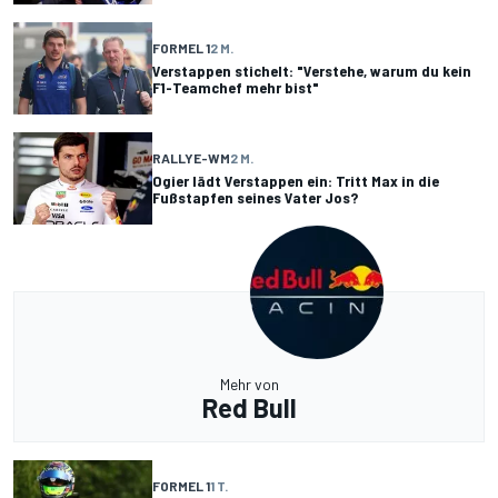
FORMEL 1
2 M.
Verstappen stichelt: "Verstehe, warum du kein
F1-Teamchef mehr bist"
RALLYE-WM
2 M.
Ogier lädt Verstappen ein: Tritt Max in die
Fußstapfen seines Vater Jos?
Mehr von
Red Bull
FORMEL 1
1 T.