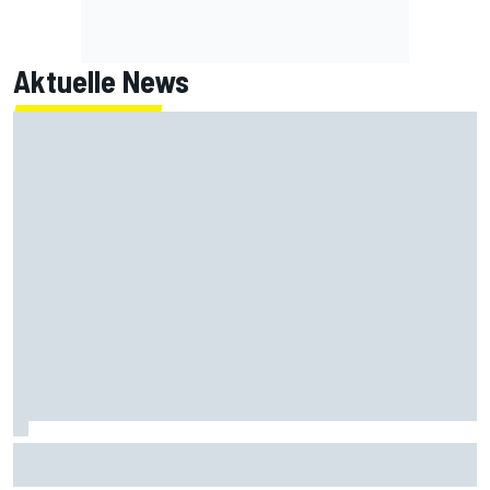
Aktuelle News
MotoGP-Liveticker Silverstone: Jorge Martin mit Rekord
auf Pole