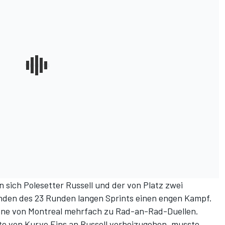
en sich Polesetter
Russell
und der von Platz zwei
unden des 23 Runden langen Sprints einen engen Kampf.
ane von Montreal mehrfach zu Rad-an-Rad-Duellen.
te von Kurve Eins an Russell vorbeizugehen, musste