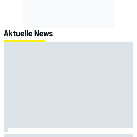
Aktuelle News
IndyCar Portland 2026: Mick Schumacher fällt in FT2