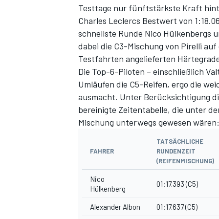
Testtage nur fünftstärkste Kraft hin
Charles Leclercs Bestwert von 1:18.0
schnellste Runde Nico Hülkenbergs u
dabei die C3-Mischung von Pirelli auf
Testfahrten angelieferten Härtegrad
Die Top-6-Piloten – einschließlich Va
Umläufen die C5-Reifen, ergo die weich
ausmacht. Unter Berücksichtigung di
bereinigte Zeitentabelle, die unter de
SPORTWAGEN
Mischung unterwegs gewesen wären
TATSÄCHLICHE
FAHRER
RUNDENZEIT
(REIFENMISCHUNG)
Nico
01:17.393 (C5)
Hülkenberg
Alexander Albon
01:17.637 (C5)