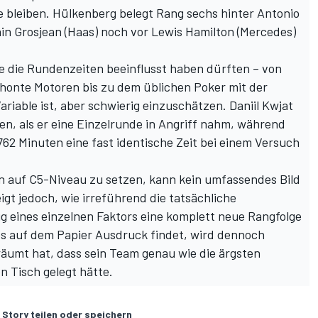
e bleiben. Hülkenberg belegt Rang sechs hinter Antonio
ain Grosjean (Haas) noch vor Lewis Hamilton (Mercedes)
die die Rundenzeiten beeinflusst haben dürften – von
onte Motoren bis zu dem üblichen Poker mit der
ariable ist, aber schwierig einzuschätzen. Daniil Kwjat
en, als er eine Einzelrunde in Angriff nahm, während
762 Minuten eine fast identische Zeit bei einem Versuch
n auf C5-Niveau zu setzen, kann kein umfassendes Bild
eigt jedoch, wie irreführend die tatsächliche
ug eines einzelnen Faktors eine komplett neue Rangfolge
s es auf dem Papier Ausdruck findet, wird dennoch
eräumt hat, dass sein Team genau wie die ärgsten
n Tisch gelegt hätte.
 Story teilen oder speichern