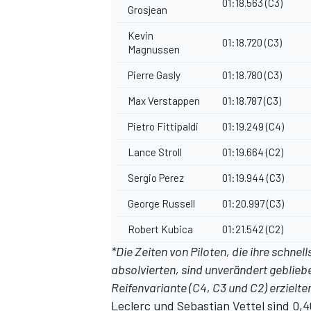
01:18.563 (C3)
Grosjean
Kevin
01:18.720 (C3)
Magnussen
Pierre Gasly
01:18.780 (C3)
Max Verstappen
01:18.787 (C3)
Pietro Fittipaldi
01:19.249 (C4)
Lance Stroll
01:19.664 (C2)
Sergio Perez
01:19.944 (C3)
George Russell
01:20.997 (C3)
Robert Kubica
01:21.542 (C2)
*Die Zeiten von Piloten, die ihre schne
absolvierten, sind unverändert gebliebe
Reifenvariante (C4, C3 und C2) erzielt
Leclerc und Sebastian Vettel sind 0,