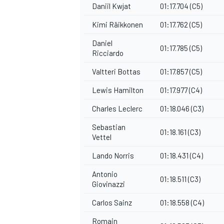
Daniil Kwjat
01:17.704 (C5)
Kimi Räikkonen
01:17.762 (C5)
Daniel
01:17.785 (C5)
Ricciardo
Valtteri Bottas
01:17.857 (C5)
Lewis Hamilton
01:17.977 (C4)
Charles Leclerc
01:18.046 (C3)
Sebastian
01:18.161 (C3)
Vettel
Lando Norris
01:18.431 (C4)
Antonio
01:18.511 (C3)
Giovinazzi
Carlos Sainz
01:18.558 (C4)
Romain