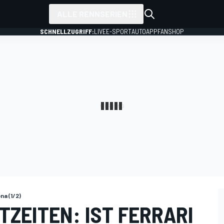
ALLE RENNSERIEN
SCHNELLZUGRIFF:
LIVE
E-SPORT
AUTO
APP
FANSHOP
na (1/2)
TZEITEN: IST FERRARI