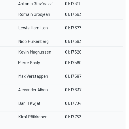
Antonio Giovinazzi
01:17.311
Romain Grosjean
01:17.363
Lewis Hamilton
01:17.377
Nico Hülkenberg
01:17.393
Kevin Magnussen
01:17.520
Pierre Gasly
01:17.580
Max Verstappen
01:17.587
Alexander Albon
01:17.637
Daniil Kwjat
01:17.704
Kimi Räikkonen
01:17.762