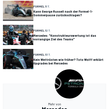
FORMEL 1
1 T.
Kann George Russell nach der Formel-1-
Sommerpause zurückschlagen?
FORMEL 1
2 T.
Mercedes: "Konstrukteurswertung ist das
vorrangige Ziel des Teams"
FORMEL 1
3 T.
Kein Wettrüsten wie früher? Toto Wolff erklärt
Upgrades bei Mercedes
Mehr von