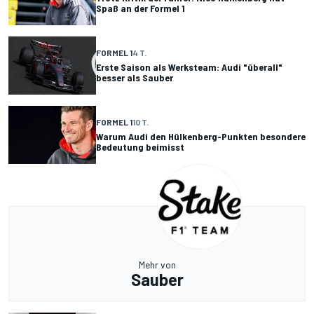
Spaß an der Formel 1
FORMEL 1
4 T.
Erste Saison als Werksteam: Audi "überall"
besser als Sauber
FORMEL 1
10 T.
Warum Audi den Hülkenberg-Punkten besondere
Bedeutung beimisst
Mehr von
Sauber