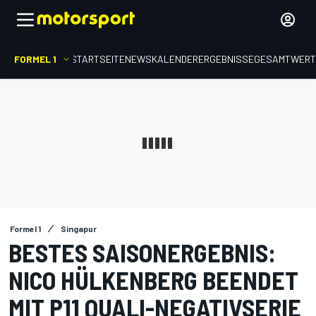
FORMEL 1
STARTSEITE
NEWS
KALENDER
ERGEBNISSE
GESAMTWER
Formel 1
Singapur
BESTES SAISONERGEBNIS:
NICO HÜLKENBERG BEENDET
MIT P11 QUALI-NEGATIVSERIE