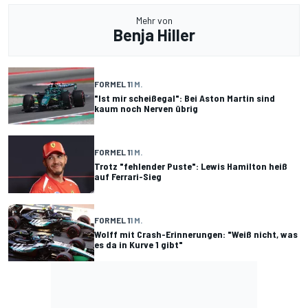
Mehr von
Benja Hiller
FORMEL 1
1 M.
"Ist mir scheißegal": Bei Aston Martin sind
kaum noch Nerven übrig
FORMEL 1
1 M.
Trotz "fehlender Puste": Lewis Hamilton heiß
auf Ferrari-Sieg
FORMEL 1
1 M.
Wolff mit Crash-Erinnerungen: "Weiß nicht, was
es da in Kurve 1 gibt"