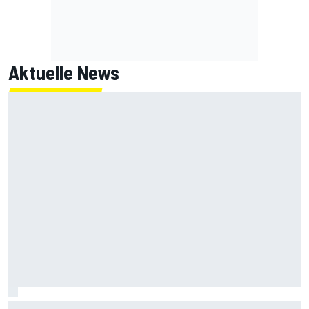
Aktuelle News
IndyCar Portland 2026: Keine Power! Neuntes Q1-Aus für