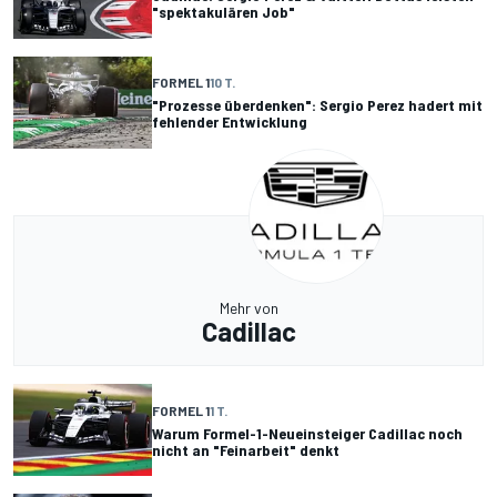
"spektakulären Job"
FORMEL 1
10 T.
"Prozesse überdenken": Sergio Perez hadert mit
fehlender Entwicklung
Mehr von
Cadillac
FORMEL 1
1 T.
Warum Formel-1-Neueinsteiger Cadillac noch
nicht an "Feinarbeit" denkt