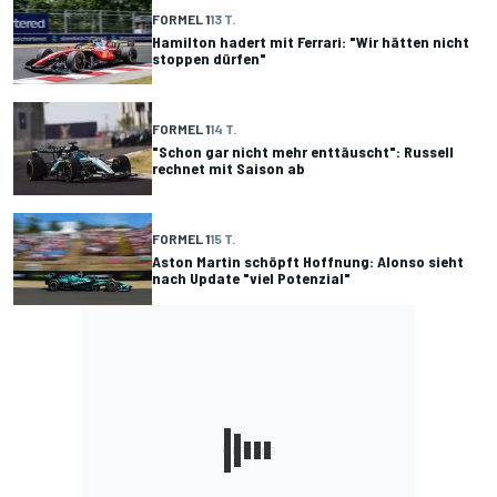
FORMEL 1
13 T.
Hamilton hadert mit Ferrari: "Wir hätten nicht
stoppen dürfen"
FORMEL 1
14 T.
"Schon gar nicht mehr enttäuscht": Russell
rechnet mit Saison ab
FORMEL 1
15 T.
Aston Martin schöpft Hoffnung: Alonso sieht
nach Update "viel Potenzial"