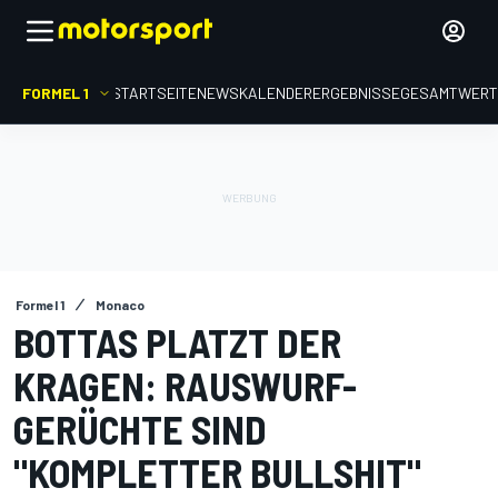
FORMEL 1
STARTSEITE
NEWS
KALENDER
ERGEBNISSE
GESAMTWER
Formel 1
Monaco
BOTTAS PLATZT DER
KRAGEN: RAUSWURF-
GERÜCHTE SIND
"KOMPLETTER BULLSHIT"