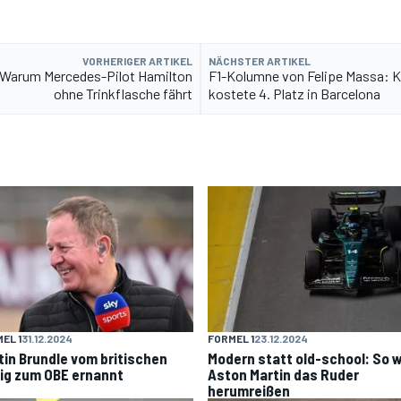
VORHERIGER ARTIKEL
NÄCHSTER ARTIKEL
: Warum Mercedes-Pilot Hamilton
F1-Kolumne von Felipe Massa: Ko
ohne Trinkflasche fährt
kostete 4. Platz in Barcelona
EL 1
31.12.2024
FORMEL 1
23.12.2024
tin Brundle vom britischen
Modern statt old-school: So wi
ig zum OBE ernannt
Aston Martin das Ruder
herumreißen