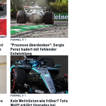
FORMEL 1
7 T.
ri
"Prozesse überdenken": Sergio
n
Perez hadert mit fehlender
Entwicklung
FORMEL 1
1 T.
es
Kein Wettrüsten wie früher? Toto
Wolff erklärt Upgrades bei