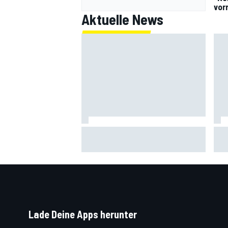
vor
Aktuelle News
MotoGP-Paddock Inside: Darum
Rad
ist Aprilia in Silverstone so stark
For
Lade Deine Apps herunter