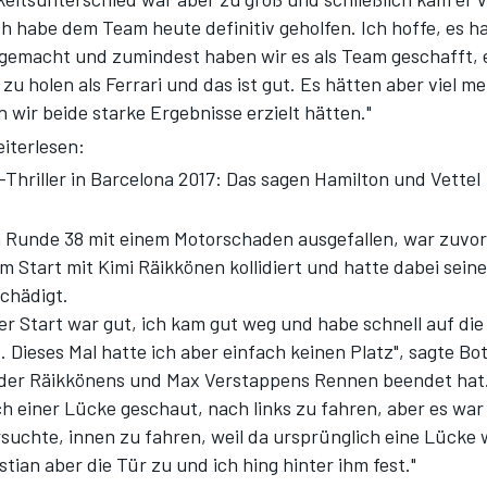
ch habe dem Team heute definitiv geholfen. Ich hoffe, es h
gemacht und zumindest haben wir es als Team geschafft, 
u holen als Ferrari und das ist gut. Es hätten aber viel me
 wir beide starke Ergebnisse erzielt hätten."
iterlesen:
-Thriller in Barcelona 2017: Das sagen Hamilton und Vettel
n Runde 38 mit einem Motorschaden ausgefallen, war zuvor
m Start mit Kimi Räikkönen kollidiert und hatte dabei sei
schädigt.
er Start war gut, ich kam gut weg und habe schnell auf di
. Dieses Mal hatte ich aber einfach keinen Platz", sagte Bo
 der Räikkönens und Max Verstappens Rennen beendet hat
ch einer Lücke geschaut, nach links zu fahren, aber es war
rsuchte, innen zu fahren, weil da ursprünglich eine Lücke
ian aber die Tür zu und ich hing hinter ihm fest."