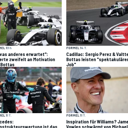
EL 1
3 h
FORMEL 1
4 T.
was anderes erwartet":
Cadillac: Sergio Perez & Valtte
erte zweifelt an Motivation
Bottas leisten "spektakuläre
 Bottas
Job"
EL 1
1 T.
FORMEL 1
1 T.
cedes:
Inspiration für Williams? Jam
nstrukteurswertung ist das
Vowles schwärmt von Michael