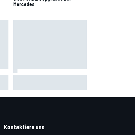
Mercedes
e:
4. August 2001: Der tödliche VLN-
tag
Unfall von Ulli Richter
Kontaktiere uns