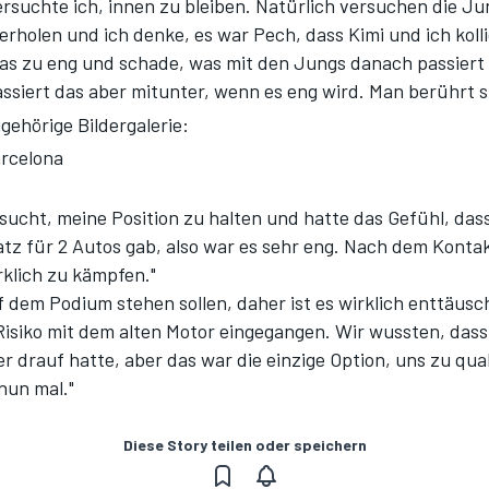
versuchte ich, innen zu bleiben. Natürlich versuchen die J
rholen und ich denke, es war Pech, dass Kimi und ich kolli
was zu eng und schade, was mit den Jungs danach passiert i
ssiert das aber mitunter, wenn es eng wird. Man berührt s
gehörige Bildergalerie:
rcelona
sucht, meine Position zu halten und hatte das Gefühl, dass
tz für 2 Autos gab, also war es sehr eng. Nach dem Kontak
irklich zu kämpfen."
f dem Podium stehen sollen, daher ist es wirklich enttäus
 Risiko mit dem alten Motor eingegangen. Wir wussten, dass
er drauf hatte, aber das war die einzige Option, uns zu qual
nun mal."
Diese Story teilen oder speichern