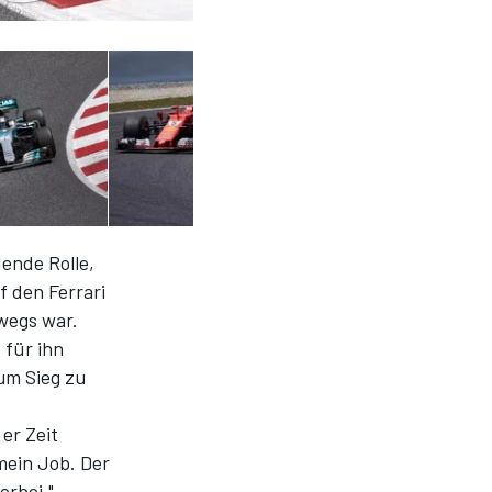
dende Rolle,
f den Ferrari
wegs war.
 für ihn
um Sieg zu
 er Zeit
 mein Job. Der
orbei."