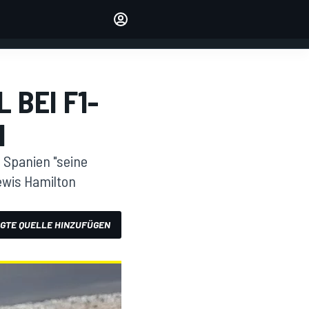
verwalten
Artikel kommentieren
EINLOGGEN
EDITION
 BEI F1-
DEUTSCHLAND
N
 Spanien "seine
ewis Hamilton
GTE QUELLE HINZUFÜGEN