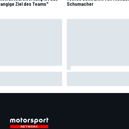
rangige Ziel des Teams"
Schumacher
ikale Briatore-Forderung:
MotoGP-Liveticker Silverston
mel 1 braucht 24 Sprintrennen
Bezzecchi mit Rekord am Frei