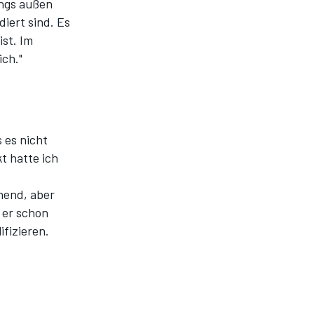
ungs außen
diert sind. Es
st. Im
ich."
 es nicht
t hatte ich
chend, aber
 er schon
ifizieren.