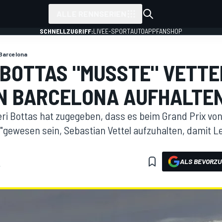
ALLE RENNSERIEN
SCHNELLZUGRIFF:
LIVE
E-SPORT
AUTO
APP
FANSHOP
Barcelona
 BOTTAS "MUSSTE" VETTEL
N BARCELONA AUFHALTE
eri Bottas hat zugegeben, dass es beim Grand Prix von
t"gewesen sein, Sebastian Vettel aufzuhalten, damit L
ALS BEVORZU
4