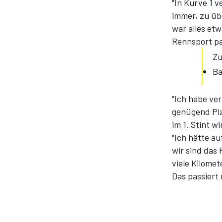
"In Kurve 1 
immer, zu übe
war alles et
Rennsport pa
Zu
Ba
"Ich habe ver
genügend Pla
SPORTWAGEN
im 1. Stint w
"Ich hätte au
wir sind das
viele Kilomet
Das passiert 