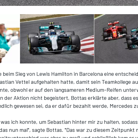
e beim Sieg von Lewis Hamilton in Barcelona eine entschei
astian Vettel aufgehalten hatte, damit sein Teamkollege au
nte, obwohl er auf den langsameren Medium-Reifen unter
n der Aktion nicht begeistert, Bottas erklärte aber, dass es
ndlich gewesen sei, da er dafür bezahlt werde, Mercedes z
s, was ich konnte, um Sebastian hinter mir zu halten, sodass
t das nun mal", sagte Bottas. "Das war zu diesem Zeitpunkt
eitsunterschied war aber zu groß und schließlich kam er v