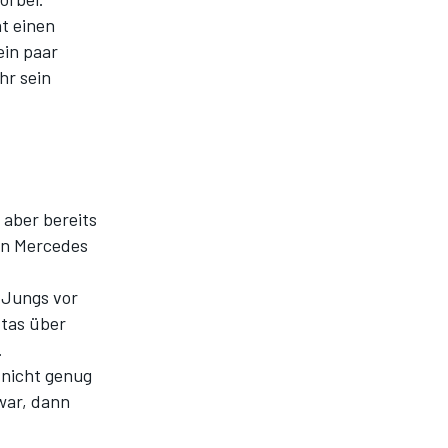
at einen
ein paar
hr sein
 aber bereits
nen Mercedes
e Jungs vor
ttas über
.
 nicht genug
 war, dann