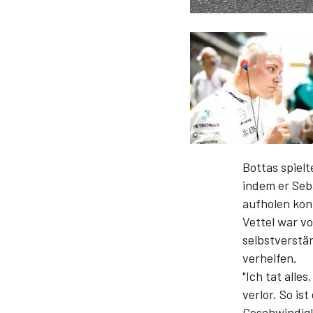
DTM
Bottas spielt
indem er Seb
aufholen kon
Vettel war vo
selbstverstä
verhelfen.
"Ich tat alle
verlor. So is
Geschwindigk