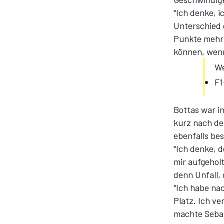
"Ich denke, i
Unterschied 
Punkte mehr z
können, wenn
We
F1
Bottas war i
kurz nach de
ebenfalls be
"Ich denke, d
mir aufgeholt
denn Unfall,
"Ich habe na
Platz. Ich ve
machte Sebast