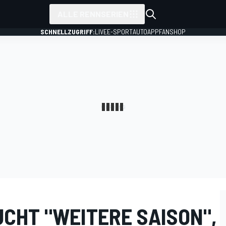
ALLE RENNSERIEN
SCHNELLZUGRIFF:
LIVE
E-SPORT
AUTO
APP
FANSHOP
CHT "WEITERE SAISON",