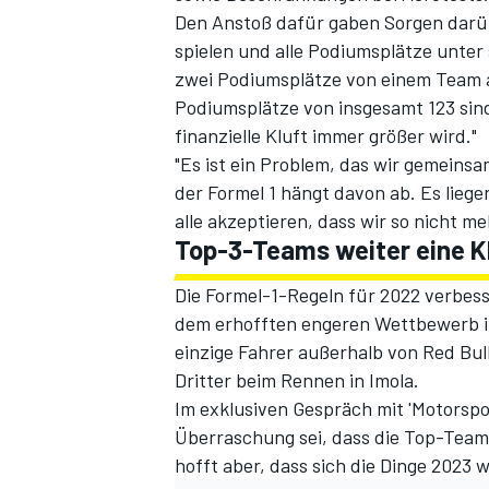
Den Anstoß dafür gaben Sorgen darübe
spielen und alle Podiumsplätze unter
zwei Podiumsplätze von einem Team a
Podiumsplätze von insgesamt 123 sind
finanzielle Kluft immer größer wird."
"Es ist ein Problem, das wir gemeins
der Formel 1 hängt davon ab. Es lie
alle akzeptieren, dass wir so nicht 
Top-3-Teams weiter eine Kl
SPORTWAGEN
Die Formel-1-Regeln für 2022 verbes
dem erhofften engeren Wettbewerb i
einzige Fahrer außerhalb von Red Bull
Dritter beim Rennen in Imola.
Im exklusiven Gespräch mit '
Motorspo
Überraschung sei, dass die Top-Team
hofft aber, dass sich die Dinge 2023 