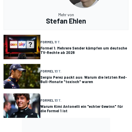
Mehr von
Stefan Ehlen
FORMEL 1
1 T.
Formel 1: Mehrere Sender kämpfen um deutsche
TV-Rechte ab 2028
FORMEL 1
3 T.
Sergio Perez packt aus: Warum die letzten Red-
Bull-Monate "toxisch" waren
FORMEL 1
3 T.
Warum Kimi Antonelli ein "echter Gewinn" für
die Formel 1 ist