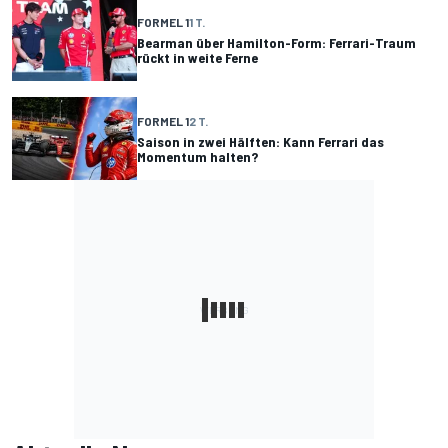
FORMEL 1
1 T.
Bearman über Hamilton-Form: Ferrari-Traum
rückt in weite Ferne
FORMEL 1
2 T.
Saison in zwei Hälften: Kann Ferrari das
Momentum halten?