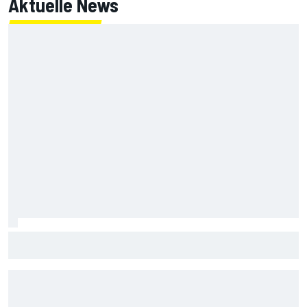
Aktuelle News
Ist McLaren jetzt eine echte Bedrohung für Mercedes und
Ferrari?