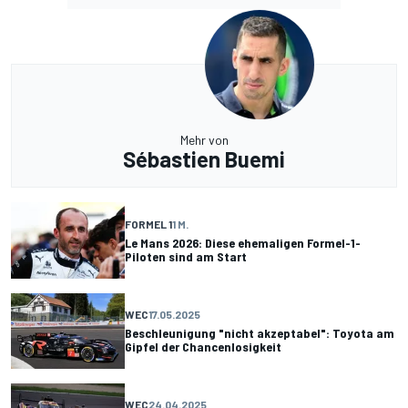
Mehr von
Sébastien Buemi
FORMEL 1
1 M.
Le Mans 2026: Diese ehemaligen Formel-1-
Piloten sind am Start
WEC
17.05.2025
Beschleunigung "nicht akzeptabel": Toyota am
Gipfel der Chancenlosigkeit
WEC
24.04.2025