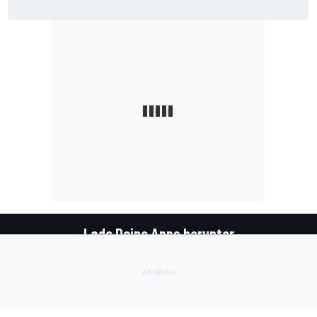
am Nürburgring
Lade Deine Apps herunter
Soziale Netzwerke