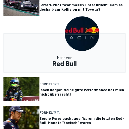
Ferrari-Pilot "war massiv unter Druck": Kam es
deshalb zur Kollision mit Toyota?
Mehr von
Red Bull
FORMEL 1
2 T.
Isack Hadjar: Meine gute Performance hat mich
nicht überrascht!
FORMEL 1
7 T.
Sergio Perez packt aus: Warum die letzten Red-
Bull-Monate "toxisch" waren