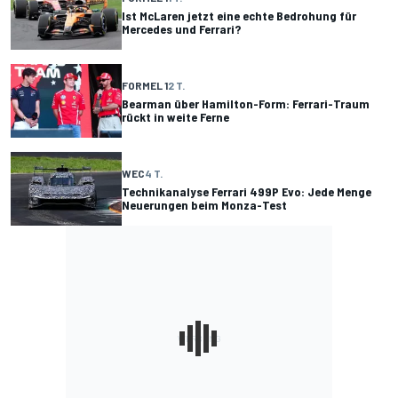
Ist McLaren jetzt eine echte Bedrohung für
Mercedes und Ferrari?
FORMEL 1
2 T.
Bearman über Hamilton-Form: Ferrari-Traum
rückt in weite Ferne
WEC
4 T.
Technikanalyse Ferrari 499P Evo: Jede Menge
Neuerungen beim Monza-Test