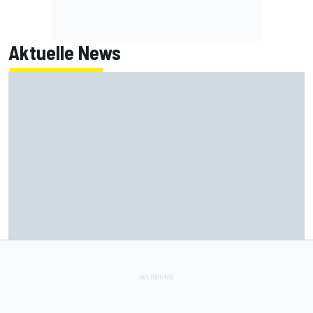
Aktuelle News
Armpump-OP bei Bagnaia: Probleme der aktuellen Ducati
als Ursache