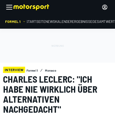
FORMEL 1
STARTSEITE
NEWS
KALENDER
ERGEBNISSE
GESAMTWER
INTERVIEW
Formel 1
Monaco
CHARLES LECLERC: "ICH
HABE NIE WIRKLICH ÜBER
ALTERNATIVEN
NACHGEDACHT"