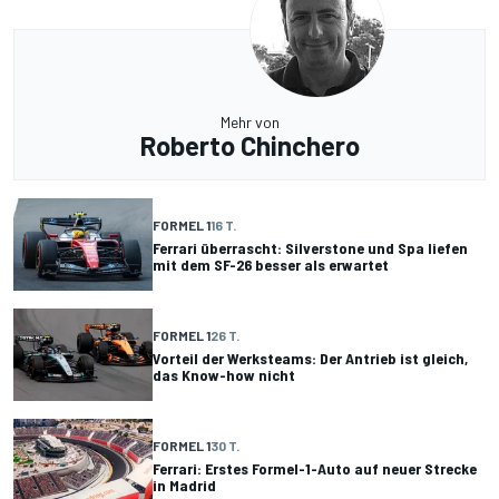
Mehr von
Roberto Chinchero
FORMEL 1
16 T.
Ferrari überrascht: Silverstone und Spa liefen
mit dem SF-26 besser als erwartet
FORMEL 1
26 T.
Vorteil der Werksteams: Der Antrieb ist gleich,
das Know-how nicht
FORMEL 1
30 T.
Ferrari: Erstes Formel-1-Auto auf neuer Strecke
in Madrid