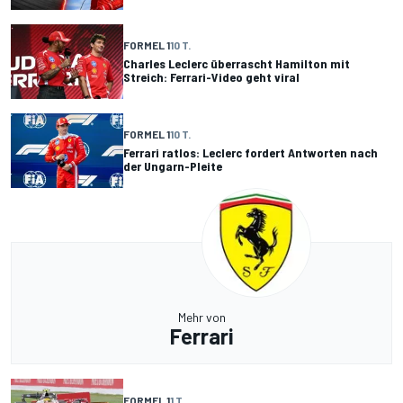
FORMEL 1
10 T.
Charles Leclerc überrascht Hamilton mit
Streich: Ferrari-Video geht viral
FORMEL 1
10 T.
Ferrari ratlos: Leclerc fordert Antworten nach
der Ungarn-Pleite
Mehr von
Ferrari
FORMEL 1
1 T.