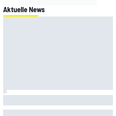
Aktuelle News
Ist McLaren jetzt eine echte Bedrohung für Mercedes und
Ferrari?