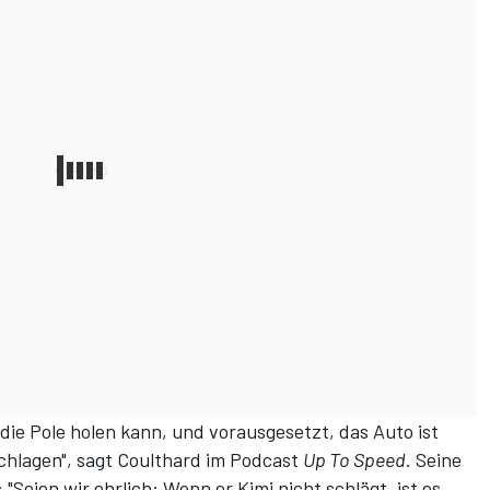
 die Pole holen kann, und vorausgesetzt, das Auto ist
chlagen",
sagt Coulthard im Podcast
Up To Speed
.
Seine
 "Seien wir ehrlich: Wenn er Kimi nicht schlägt, ist es