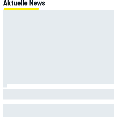
Aktuelle News
MotoGP-Liveticker Silverstone: Erste Trainings nach der
Sommerpause