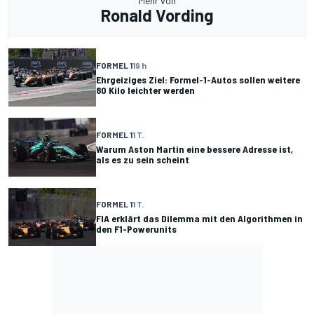
Mehr von
Ronald Vording
FORMEL 1
19 h
Ehrgeiziges Ziel: Formel-1-Autos sollen weitere
80 Kilo leichter werden
FORMEL 1
1 T.
Warum Aston Martin eine bessere Adresse ist,
als es zu sein scheint
FORMEL 1
1 T.
FIA erklärt das Dilemma mit den Algorithmen in
den F1-Powerunits