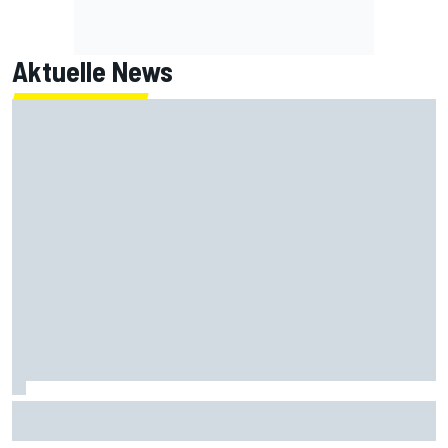
Aktuelle News
Tech3-Chef Steiner: Liberty kann die MotoGP auf die
nächste Stufe bringen