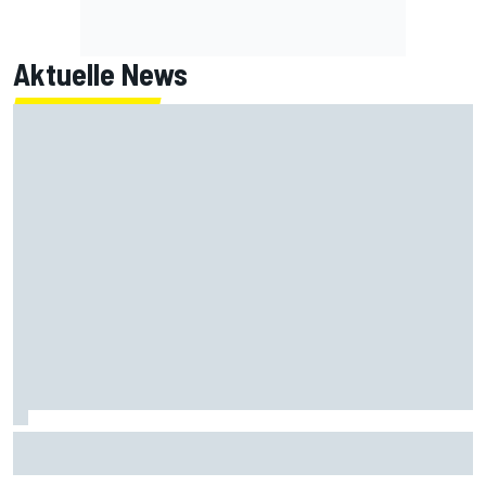
Aktuelle News
MotoGP in Silverstone: Eine Wildcard und mehrere
Ersatzpiloten