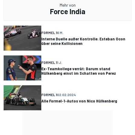
Mehr von
Force India
FORMEL 1
6 M.
Interne Duelle außer Kontrolle: Esteban Ocon
über seine Kollisionen
FORMEL 1
1 J.
Ex-Teamkollege verrät: Darum stand
Hülkenberg einst im Schatten von Perez
FORMEL 1
02.02.2024
Alle Formel-1-Autos von Nico Hülkenberg