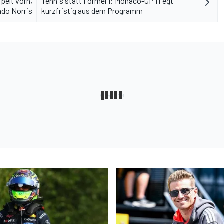
pelt vorn,
Tennis statt Formel 1: Monaco-GP fliegt
ndo Norris
kurzfristig aus dem Programm