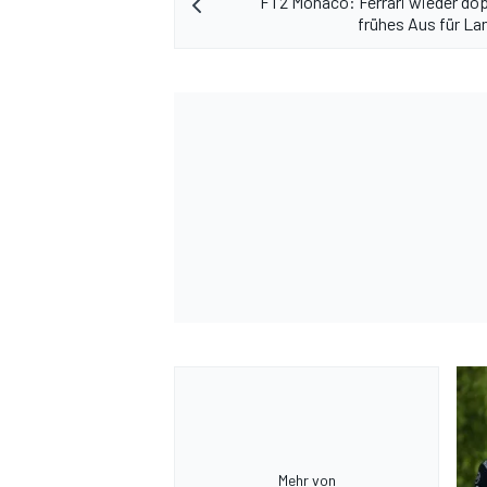
FT2 Monaco: Ferrari wieder dop
frühes Aus für La
Mehr von