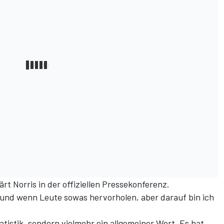
klärt Norris in der offiziellen Pressekonferenz.
 und wenn Leute sowas hervorholen, aber darauf bin ich
atistik, sondern vielmehr ein allgemeiner Wert. Es hat