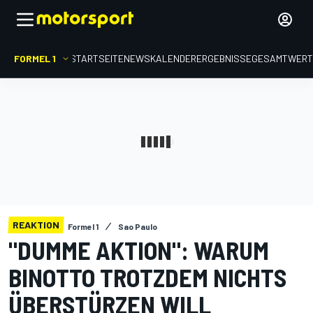
FORMEL 1
STARTSEITE
NEWS
KALENDER
ERGEBNISSE
GESAMTWER
REAKTION
Formel 1
Sao Paulo
"DUMME AKTION": WARUM
BINOTTO TROTZDEM NICHTS
ÜBERSTÜRZEN WILL