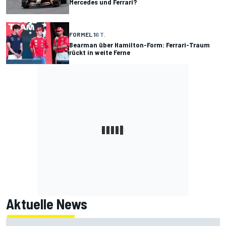
Mercedes und Ferrari?
FORMEL 1
6 T.
Bearman über Hamilton-Form: Ferrari-Traum
rückt in weite Ferne
Aktuelle News