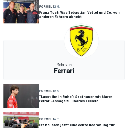
FORMEL 1
2 M.
Franz Tost: Was Sebastian Vettel und Co. von
anderen Fahrern abhebt
Mehr von
Ferrari
FORMEL 1
2 h
"Lasst ihn in Ruhe": Szafnauer mit klarer
Ferrari-Ansage zu Charles Leclerc
FORMEL 1
4 T.
Ist McLaren jetzt eine echte Bedrohung für