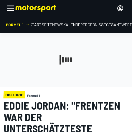
FORMEL 1
STARTSEITE
NEWS
KALENDER
ERGEBNISSE
GESAMTWER
HISTORIE
Formel 1
EDDIE JORDAN: "FRENTZEN
WAR DER
UNTERSCHÄTZTESTE