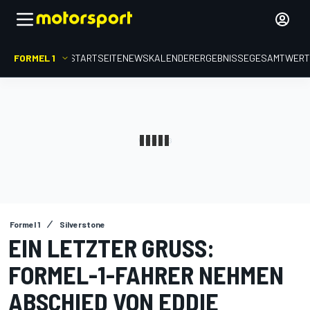
FORMEL 1
STARTSEITE
NEWS
KALENDER
ERGEBNISSE
GESAMTWER
Formel 1
Silverstone
EIN LETZTER GRUSS: F
ORMEL-1-FAHRER NEHMEN A
BSCHIED VON EDDIE J