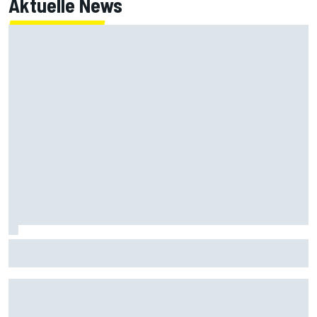
Aktuelle News
Aleix Espargaro nennt drei MotoGP-Fahrer mit
Titelchancen 2026