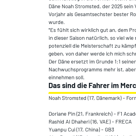
Däne Noah Stromsted, der 2025 sein V
Vorjahr als Gesamtsechster bester Ro
wurde.
"Es fühlt sich wirklich gut an, dem Pr
in dieser Saison natürlich, so viel wi
potenziell die Meisterschaft zu kämpf
geben, von daher werde ich mich sch
Der Däne ersetzt im Grunde 1:1 seinen
Nachwuchsprogramms mehr ist, aber w
SPORTWAGEN
einnehmen soll.
Das sind die Fahrer im Me
Noah Stromsted (17, Dänemark) - For
Doriane Pin (21, Frankreich) - F1 A
Rashid Al Dhaheri (16, VAE) - FRECA
Yuanpu Cui (17, China) - GB3