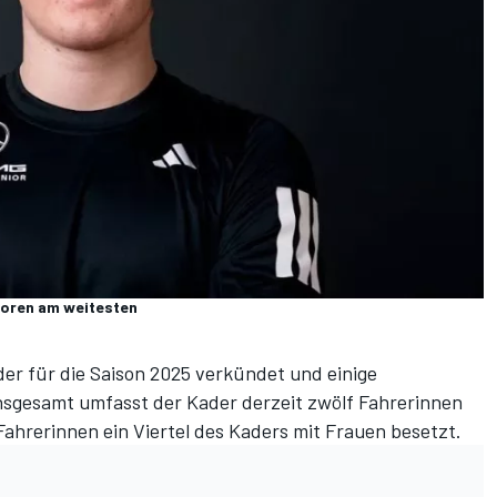
ioren am weitesten
er für die Saison 2025 verkündet und einige
sgesamt umfasst der Kader derzeit zwölf Fahrerinnen
Fahrerinnen ein Viertel des Kaders mit Frauen besetzt.