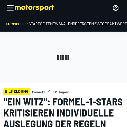
FORMEL 1
STARTSEITE
NEWS
KALENDER
ERGEBNISSE
GESAMTWER
EILMELDUNG
Formel 1
GP Ungarn
"EIN WITZ": FORMEL-1-STARS
KRITISIEREN INDIVIDUELLE
AUSLEGUNG DER REGELN