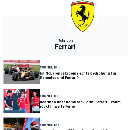
Mehr von
Ferrari
FORMEL 1
8 h
Ist McLaren jetzt eine echte Bedrohung für
Mercedes und Ferrari?
FORMEL 1
1 T.
Bearman über Hamilton-Form: Ferrari-Traum
rückt in weite Ferne
FORMEL 1
2 T.