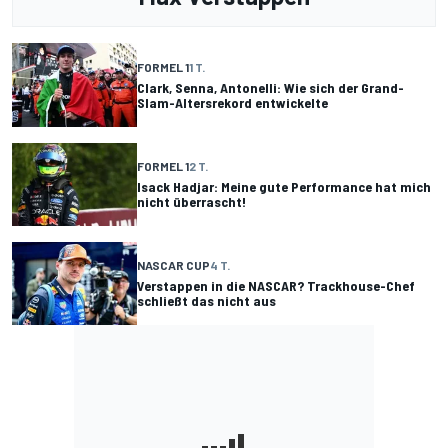
FORMEL 1
1 T.
Clark, Senna, Antonelli: Wie sich der Grand-
Slam-Altersrekord entwickelte
FORMEL 1
2 T.
Isack Hadjar: Meine gute Performance hat mich
nicht überrascht!
NASCAR CUP
4 T.
Verstappen in die NASCAR? Trackhouse-Chef
schließt das nicht aus