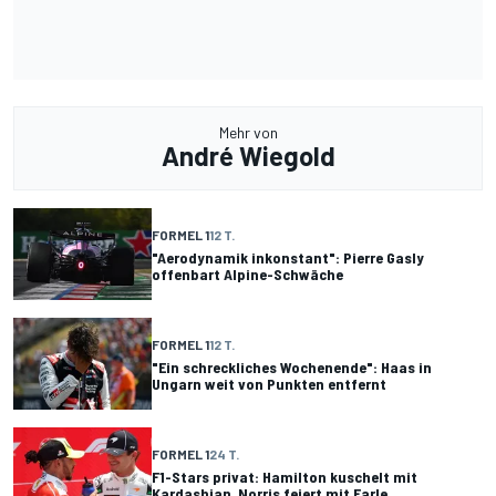
Mehr von
André Wiegold
FORMEL 1
12 T.
"Aerodynamik inkonstant": Pierre Gasly
offenbart Alpine-Schwäche
FORMEL 1
12 T.
"Ein schreckliches Wochenende": Haas in
Ungarn weit von Punkten entfernt
FORMEL 1
24 T.
F1-Stars privat: Hamilton kuschelt mit
Kardashian, Norris feiert mit Earle