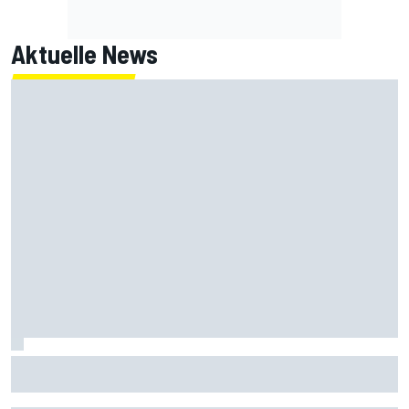
Aktuelle News
Jorge Martin baut WM-Führung aus: Jetzt tickt er anders
als 2024