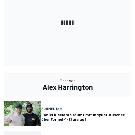
Mehr von
Alex Harrington
FORMEL 1
2 M.
Daniel Ricciardo räumt mit IndyCar-Klischee
über Formel-1-Stars auf