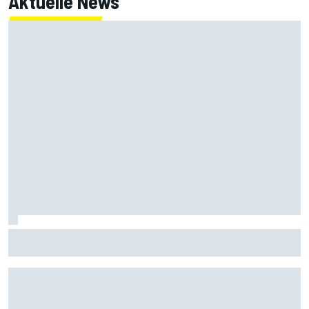
Aktuelle News
Ferrari-Junior Rafael Camara: Was er über die Haas-
Gerüchte sagt