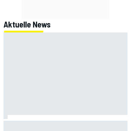
Aktuelle News
IndyCar Portland 2026 FT1: Mick Schumacher ohne Test in
Top 20