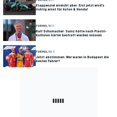
Etappenziel erreicht aber: Erst jetzt wird's
richtig ernst für Aston & Honda!
FORMEL 1
11 T.
Ralf Schumacher: Sainz hätte nach Piastri-
Kollision härter bestraft werden müssen
FORMEL 1
12 T.
Jetzt abstimmen: Wer waren in Budapest die
besten Fahrer?