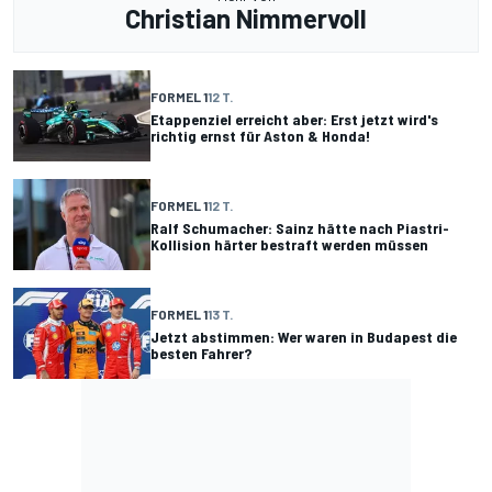
Christian Nimmervoll
FORMEL 1
12 T.
Etappenziel erreicht aber: Erst jetzt wird's
richtig ernst für Aston & Honda!
FORMEL 1
12 T.
Ralf Schumacher: Sainz hätte nach Piastri-
Kollision härter bestraft werden müssen
FORMEL 1
13 T.
Jetzt abstimmen: Wer waren in Budapest die
besten Fahrer?