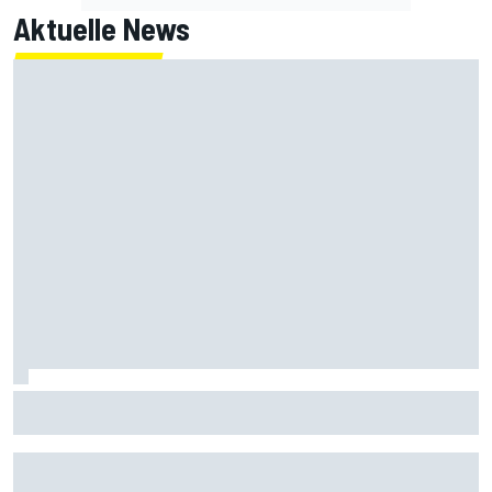
Aktuelle News
MotoGP-Liveticker Silverstone: Jetzt das Sprintrennen
der Königsklasse