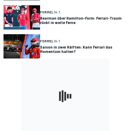
FORMEL 1
4 T.
Bearman über Hamilton-Form: Ferrari-Traum
rückt in weite Ferne
FORMEL 1
4 T.
Saison in zwei Hälften: Kann Ferrari das
Momentum halten?