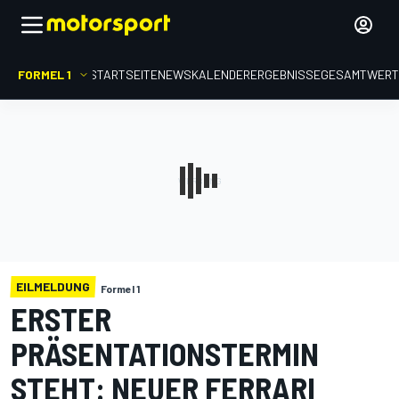
FORMEL 1
STARTSEITE
NEWS
KALENDER
ERGEBNISSE
GESAMTWER
EILMELDUNG
Formel 1
ERSTER
PRÄSENTATIONSTERMIN
STEHT: NEUER FERRARI