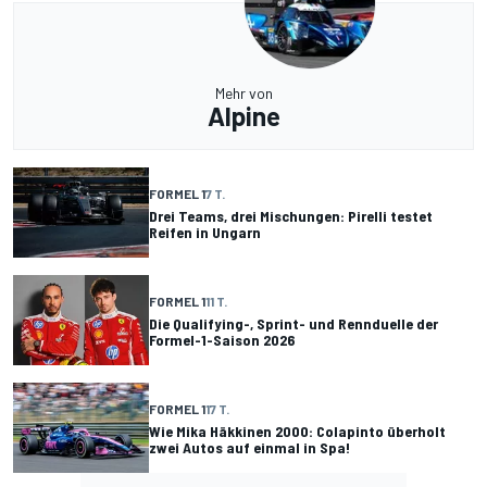
Mehr von
Alpine
FORMEL 1
7 T.
Drei Teams, drei Mischungen: Pirelli testet
Reifen in Ungarn
FORMEL 1
11 T.
Die Qualifying-, Sprint- und Rennduelle der
Formel-1-Saison 2026
FORMEL 1
17 T.
Wie Mika Häkkinen 2000: Colapinto überholt
zwei Autos auf einmal in Spa!