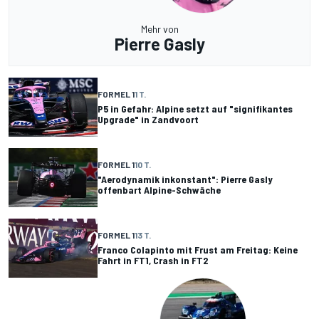
Mehr von
Pierre Gasly
FORMEL 1
1 T.
P5 in Gefahr: Alpine setzt auf "signifikantes
Upgrade" in Zandvoort
FORMEL 1
10 T.
"Aerodynamik inkonstant": Pierre Gasly
offenbart Alpine-Schwäche
FORMEL 1
13 T.
Franco Colapinto mit Frust am Freitag: Keine
Fahrt in FT1, Crash in FT2