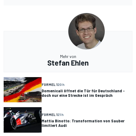
Mehr von
Stefan Ehlen
FORMEL 1
20 h
Domenicali öffnet die Tür für Deutschland -
doch nur eine Strecke ist im Gespräch
FORMEL 1
21 h
Mattia Binotto: Transformation von Sauber
limitiert Audi