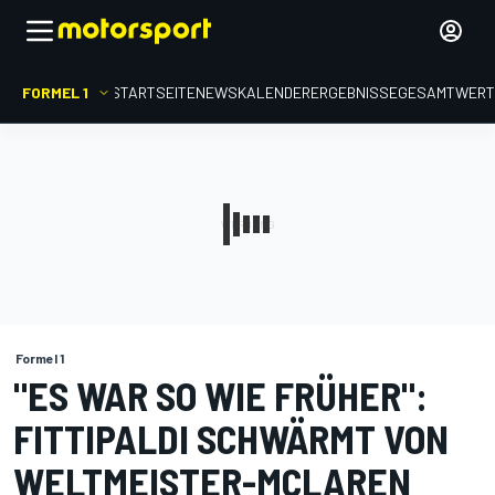
FORMEL 1
STARTSEITE
NEWS
KALENDER
ERGEBNISSE
GESAMTWER
Formel 1
"ES WAR SO WIE FRÜHER":
FITTIPALDI SCHWÄRMT VON
WELTMEISTER-MCLAREN