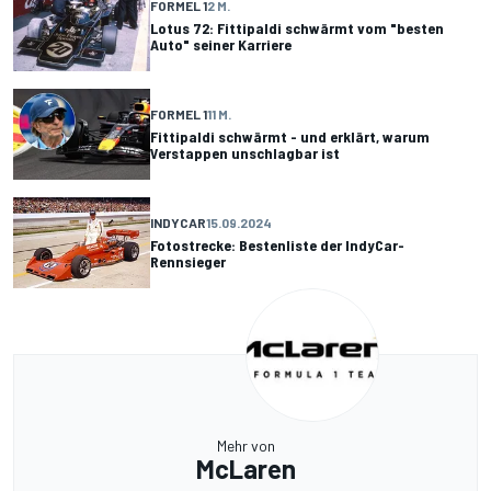
FORMEL 1
2 M.
Lotus 72: Fittipaldi schwärmt vom "besten
Auto" seiner Karriere
FORMEL 1
11 M.
Fittipaldi schwärmt - und erklärt, warum
Verstappen unschlagbar ist
INDYCAR
15.09.2024
Fotostrecke: Bestenliste der IndyCar-
Rennsieger
Mehr von
McLaren