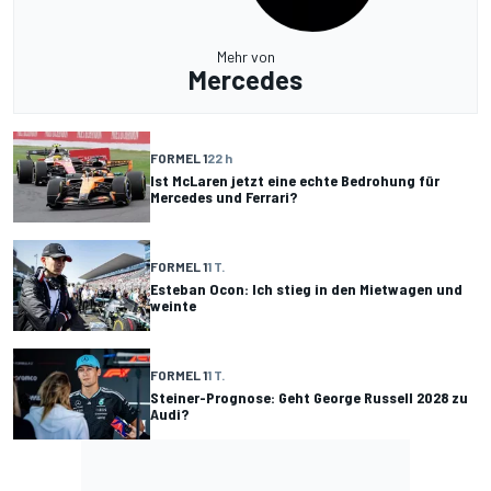
Mehr von
Mercedes
FORMEL 1
22 h
Ist McLaren jetzt eine echte Bedrohung für
Mercedes und Ferrari?
FORMEL 1
1 T.
Esteban Ocon: Ich stieg in den Mietwagen und
weinte
FORMEL 1
1 T.
Steiner-Prognose: Geht George Russell 2028 zu
Audi?