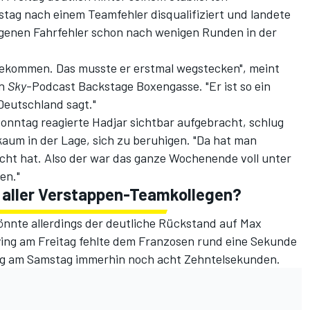
ag nach einem Teamfehler disqualifiziert und
landete
genen Fahrfehler schon nach wenigen Runden in der
 bekommen. Das musste er erstmal wegstecken", meint
en
Sky
-Podcast Backstage Boxengasse
. "Er ist so ein
Deutschland sagt."
onntag reagierte Hadjar sichtbar aufgebracht, schlug
kaum in der Lage, sich zu beruhigen. "Da hat man
lucht hat. Also der war das ganze Wochenende voll unter
en."
l aller Verstappen-Teamkollegen?
könnte allerdings der deutliche Rückstand auf Max
ying am Freitag fehlte dem Franzosen rund eine Sekunde
ing am Samstag immerhin noch acht Zehntelsekunden.