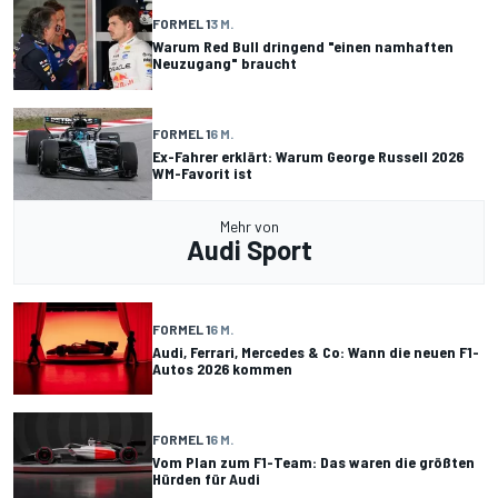
FORMEL 1
3 M.
Warum Red Bull dringend "einen namhaften
Neuzugang" braucht
FORMEL 1
6 M.
Ex-Fahrer erklärt: Warum George Russell 2026
WM-Favorit ist
Mehr von
Audi Sport
FORMEL 1
6 M.
Audi, Ferrari, Mercedes & Co: Wann die neuen F1-
Autos 2026 kommen
FORMEL 1
6 M.
Vom Plan zum F1-Team: Das waren die größten
Hürden für Audi