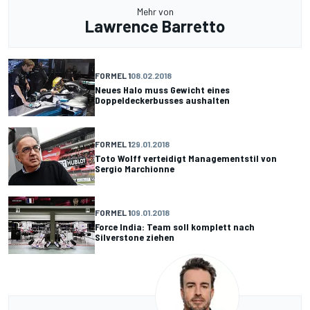
Mehr von
Lawrence Barretto
FORMEL 1
08.02.2018
Neues Halo muss Gewicht eines
Doppeldeckerbusses aushalten
FORMEL 1
29.01.2018
Toto Wolff verteidigt Managementstil von
Sergio Marchionne
FORMEL 1
09.01.2018
Force India: Team soll komplett nach
Silverstone ziehen