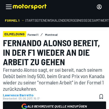
FORMEL 1
STARTSEITE
NEWS
KALENDER
ERGEBNISSE
GESAMTWER
EILMELDUNG
Formel 1
Montreal
FERNANDO ALONSO BEREIT,
IN DER F1 WIEDER AN DIE
ARBEIT ZU GEHEN
Fernando Alonso sagt, er sei bereit, nach seinem
Debüt beim Indy 500, beim Grand Prix von Kanada
wieder zu seiner "normalen Arbeit" in der Formel 1
zurückzukehren.
Lawrence Barretto
Bearbeitet:
05.06.2017, 15:17
ALS BEVORZUGTE QUELLE HINZUFÜGEN