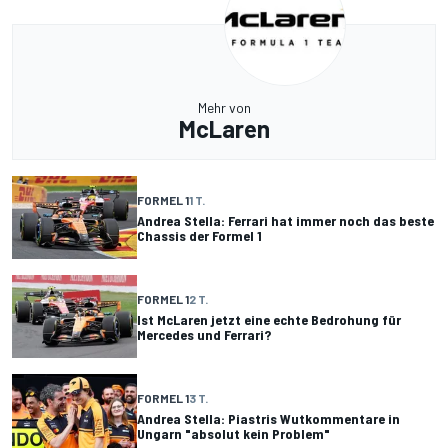
Mehr von
McLaren
FORMEL 1
1 T.
Andrea Stella: Ferrari hat immer noch das beste
Chassis der Formel 1
FORMEL 1
2 T.
Ist McLaren jetzt eine echte Bedrohung für
Mercedes und Ferrari?
FORMEL 1
3 T.
Andrea Stella: Piastris Wutkommentare in
Ungarn "absolut kein Problem"