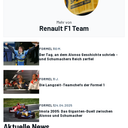
Mehr von
Renault F1 Team
FORMEL 1
10 M.
Der Tag, an dem Alonso Geschichte schrieb -
und Schumachers Reich zerfiel
FORMEL 1
1 J.
Die Langzeit-Teamchefs der Formel 1
FORMEL 1
24.04.2025
Imola 2005: Das Giganten-Duell zwischen
Alonso und Schumacher
Aktuelle News