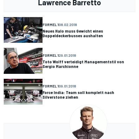
Lawrence Barretto
FORMEL 1
08.02.2018
Neues Halo muss Gewicht eines
Doppeldeckerbusses aushalten
FORMEL 1
29.01.2018
Toto Wolff verteidigt Managementstil von
Sergio Marchionne
FORMEL 1
09.01.2018
Force India: Team soll komplett nach
Silverstone ziehen