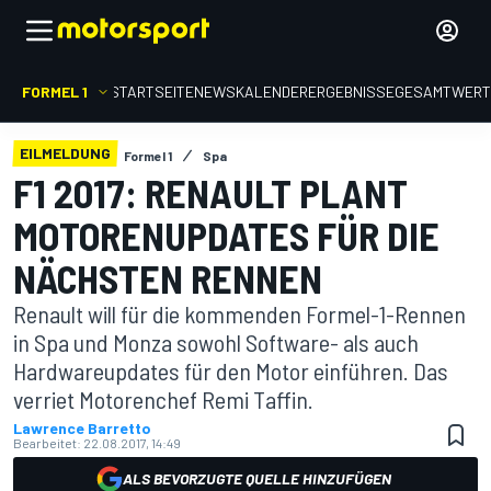
FORMEL 1
STARTSEITE
NEWS
KALENDER
ERGEBNISSE
GESAMTWER
EILMELDUNG
Formel 1
Spa
F1 2017: RENAULT PLANT
MOTORENUPDATES FÜR DIE
NÄCHSTEN RENNEN
Renault will für die kommenden Formel-1-Rennen
in Spa und Monza sowohl Software- als auch
Hardwareupdates für den Motor einführen. Das
verriet Motorenchef Remi Taffin.
Lawrence Barretto
Bearbeitet:
22.08.2017, 14:49
ALS BEVORZUGTE QUELLE HINZUFÜGEN