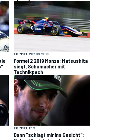
FORMEL 2
07.09.2019
kie
Formel 2 2019 Monza: Matsushita
s"
siegt, Schumacher mit
Technikpech
FORMEL 1
7 M.
Dann "schlagt mir ins Gesicht":