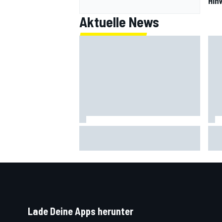
Hin
Aktuelle News
MotoGP-Liveticker Silverstone:
And
Jorge Martin mit Rekord auf Pole
Madr
Ferr
Lade Deine Apps herunter