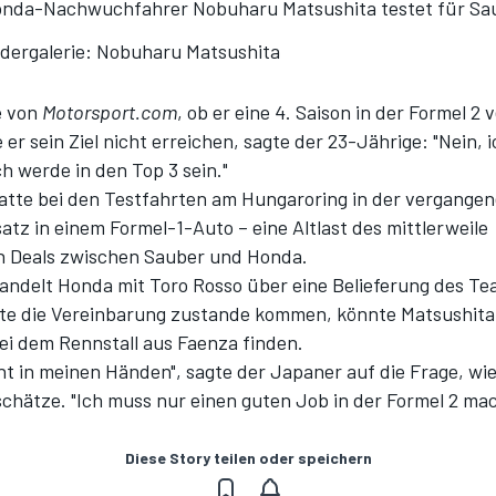
nda-Nachwuchfahrer Nobuharu Matsushita testet für Sa
ldergalerie: Nobuharu Matsushita
e von
Motorsport.com
, ob er eine 4. Saison in der Formel 2
e er sein Ziel nicht erreichen, sagte der 23-Jährige: "Nein, 
ch werde in den Top 3 sein."
atte bei den Testfahrten am Hungaroring in der vergang
satz in einem Formel-1-Auto – eine Altlast des mittlerweile
n Deals zwischen Sauber und Honda.
handelt Honda mit Toro Rosso über eine Belieferung des Te
lte die Vereinbarung zustande kommen, könnte Matsushita 
bei dem Rennstall aus Faenza finden.
cht in meinen Händen", sagte der Japaner auf die Frage, wie
chätze. "Ich muss nur einen guten Job in der Formel 2 ma
Diese Story teilen oder speichern