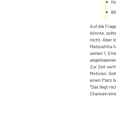
Ho
Bi
Auf die Frag
könnte, sollt
nicht. Aber i
Matsushita h
seinen 1. Ein
abgeblasene
SPORTWAGEN
Zur Zeit ver
Motoren. Sol
einen Platz 
"Das liegt ni
Chancen eins