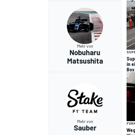
Mehr von
Nobuharu
SUP
Sup
Matsushita
in 
Box
Mehr von
FORM
Sauber
Weg