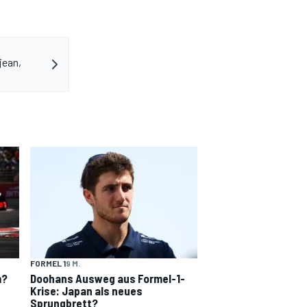
jean,
FORMEL 1
9 M.
m?
Doohans Ausweg aus Formel-1-
Krise: Japan als neues
Sprungbrett?