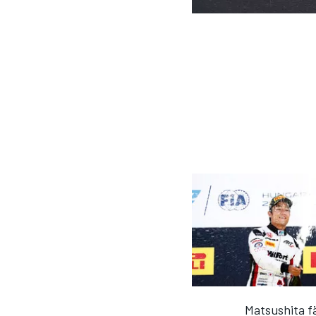
DTM
Matsushita fä