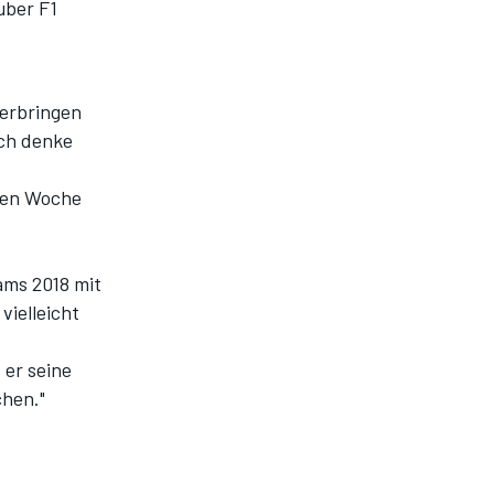
uber F1
 verbringen
ich denke
enen Woche
ams 2018 mit
vielleicht
 er seine
chen."