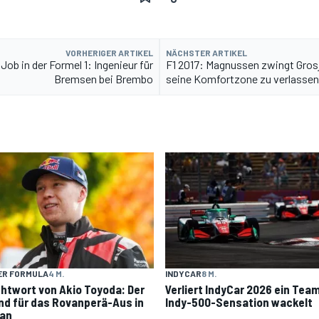
VORHERIGER ARTIKEL
NÄCHSTER ARTIKEL
Job in der Formel 1: Ingenieur für
F1 2017: Magnussen zwingt Gros
Bremsen bei Brembo
seine Komfortzone zu verlassen
ER FORMULA
4 M.
INDYCAR
8 M.
htwort von Akio Toyoda: Der
Verliert IndyCar 2026 ein Tea
nd für das Rovanperä-Aus in
Indy-500-Sensation wackelt
an