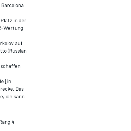
d Barcelona
Platz in der
-2-Wertung
rkelov auf
tto (Russian
u schaffen,
.
e [in
trecke. Das
e, ich kann
 Rang 4