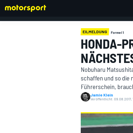
EILMELDUNG
Formel 1
HONDA-P
NÄCHSTES
FORMEL 1
Nobuharu Matsushita 
schaffen und so die 
Führerschein, brauc
Jamie Klein
Veröffentlicht:
09.08.2017, 