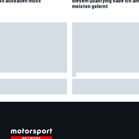
wil ausbauen muss
diesem Qualifying habe ich a
meisten gelernt
rea Stella: Demorunden in
MotoGP-Qualifying Silverston
id sind ein "Vorteil" für
2026: Jorge Martin erobert di
ari
Poleposition