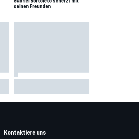
m
Gabriel Bortoleto scherzt mit
seinen Freunden
e
Die Auswirkungen des
e
veränderten WEC-Kalenders auf
den Titelkampf
Kontaktiere uns