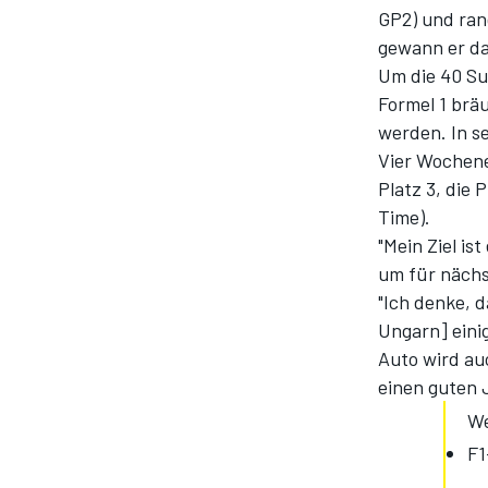
GP2) und ran
gewann er da
Um die 40 Su
Formel 1 brä
werden. In se
Vier Wochene
Platz 3, die 
Time).
"Mein Ziel is
um für nächs
"Ich denke, 
Ungarn] eini
Auto wird auc
einen guten 
We
F1