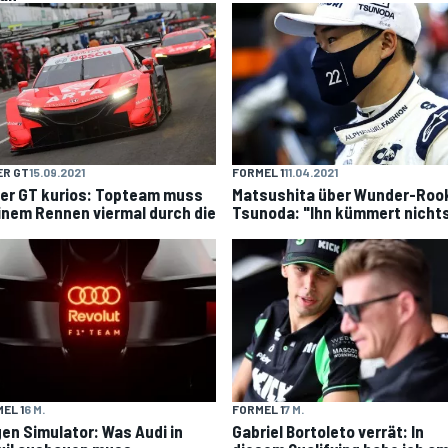
ER GT
15.09.2021
FORMEL 1
11.04.2021
er GT kurios: Topteam muss
Matsushita über Wunder-Roo
einem Rennen viermal durch die
Tsunoda: "Ihn kümmert nicht
EL 1
6 M.
FORMEL 1
7 M.
en Simulator: Was Audi in
Gabriel Bortoleto verrät: In