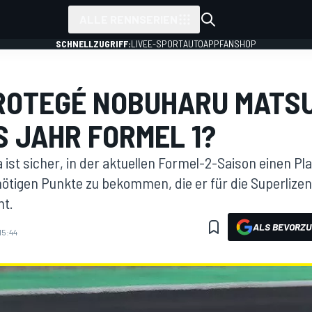
ALLE RENNSERIEN
SCHNELLZUGRIFF:
LIVE
E-SPORT
AUTO
APP
FANSHOP
ROTEGÉ NOBUHARU MATSU
 JAHR FORMEL 1?
ist sicher, in der aktuellen Formel-2-Saison einen Pla
nötigen Punkte zu bekommen, die er für die Superlizen
ht.
ALS BEVORZU
15:44