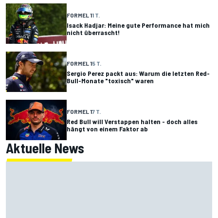
FORMEL 1
1 T.
Isack Hadjar: Meine gute Performance hat mich
nicht überrascht!
FORMEL 1
5 T.
Sergio Perez packt aus: Warum die letzten Red-
Bull-Monate "toxisch" waren
FORMEL 1
7 T.
Red Bull will Verstappen halten - doch alles
hängt von einem Faktor ab
Aktuelle News