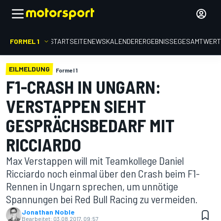
FORMEL 1
STARTSEITE
NEWS
KALENDER
ERGEBNISSE
GESAMTWER
EILMELDUNG
Formel 1
F1-CRASH IN UNGARN:
VERSTAPPEN SIEHT
GESPRÄCHSBEDARF MIT
RICCIARDO
Max Verstappen will mit Teamkollege Daniel
Ricciardo noch einmal über den Crash beim F1-
Rennen in Ungarn sprechen, um unnötige
Spannungen bei Red Bull Racing zu vermeiden.
Jonathan Noble
Bearbeitet:
03.08.2017, 09:57